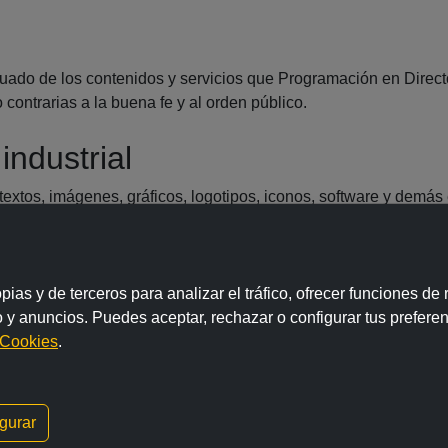
ado de los contenidos y servicios que Programación en Directo 
o contrarias a la buena fe y al orden público.
industrial
 textos, imágenes, gráficos, logotipos, iconos, software y dem
 y están protegidos por la legislación vigente en materia de pro
ias y de terceros para analizar el tráfico, ofrecer funciones de
e de los errores u omisiones en los contenidos ni de los daños
 y anuncios. Puedes aceptar, rechazar o configurar tus prefere
bilidad o continuidad del funcionamiento del sitio.
 Cookies
.
gurar
ios web de terceros. Programación en Directo no se responsabiliz