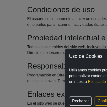
Condiciones de uso
El usuario se compromete a hacer un uso adecu
emplearlos para incurrir en actividades ilícitas 
Propiedad intelectual e 
Todos los contenidos del sitio web, incluyendo
Directo o de terceros que han autorizado su uso,
Uso de Cookies
Responsabilidad
Utilizamos cookies prop
Programación en Directo no se hace responsabl
personalizar contenido
en este sitio web. Tampoco garantiza la disponi
en nuestra
Política de
Enlaces externos
Rechazar
Confi
En el sitio web se pueden incluir enlaces a sit