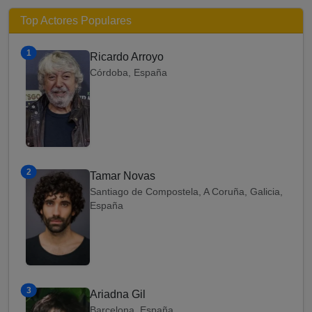
Top Actores Populares
1
Ricardo Arroyo
Córdoba, España
2
Tamar Novas
Santiago de Compostela, A Coruña, Galicia,
España
3
Ariadna Gil
Barcelona, España