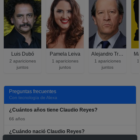
Luis Dubó
Pamela Leiva
Alejandro Trejo
1
2 apariciones
1 apariciones
1 apariciones
juntos
juntos
juntos
Preguntas frecuentes
Con tecnología de Alexa
¿Cuántos años tiene Claudio Reyes?
66 años
¿Cuándo nació Claudio Reyes?