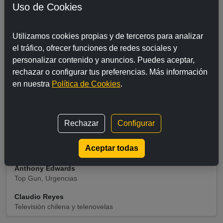
5 de mayo de 1960
Uso de Cookies
¿Dónde nació Claudio Reyes?
Chile
Utilizamos cookies propias y de terceros para analizar
el tráfico, ofrecer funciones de redes sociales y
personalizar contenido y anuncios. Puedes aceptar,
Enlaces relacionados
rechazar o configurar tus preferencias. Más información
en nuestra
Política de Cookies
.
Actrices españolas más populares
Actrices de Hollywood destacadas
Actores españoles reconocidos
Rechazar
Configurar
Jeremy Renner
Aceptar todas
Saga Avengers, acción y drama
Anthony Edwards
Top Gun, Urgencias
Claudio Reyes
Televisión chilena y telenovelas