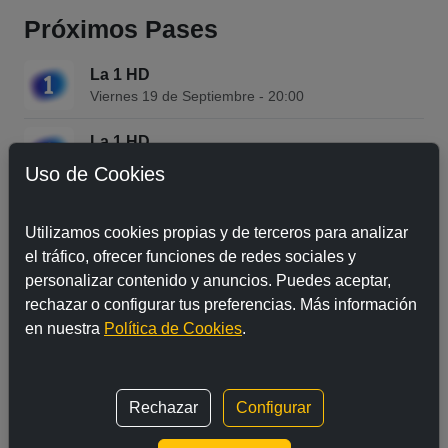
Próximos Pases
La 1 HD
Viernes 19 de Septiembre - 20:00
La 1 HD
Viernes 19 de Septiembre - 20:48
Uso de Cookies
La 1 HD
Viernes 19 de Septiembre - 21:43
Utilizamos cookies propias y de terceros para analizar
el tráfico, ofrecer funciones de redes sociales y
La 1 HD
personalizar contenido y anuncios. Puedes aceptar,
Viernes 19 de Septiembre - 22:36
rechazar o configurar tus preferencias. Más información
en nuestra
Política de Cookies
.
Programas relacionados
Rechazar
Configurar