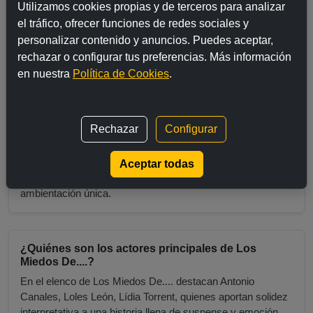
Utilizamos cookies propias y de terceros para analizar
¿Cuántas temporadas tiene Los Miedos De....?
el tráfico, ofrecer funciones de redes sociales y
personalizar contenido y anuncios. Puedes aceptar,
Hasta la fecha, Los Miedos De.... cuenta con un total de 1
rechazar o configurar tus preferencias. Más información
temporada(s), con nuevos episodios que podrían estar en
desarrollo si la serie sigue en emisión.
en nuestra
Política de Cookies
.
¿Cuándo se estrenó Los Miedos De....?
Rechazar
Configurar
Los Miedos De.... se estrenó oficialmente en mayo de
2022. Desde su lanzamiento, ha captado la atención de
Aceptar todas
miles de espectadores gracias a su original trama y
ambientación única.
¿Quiénes son los actores principales de Los
Miedos De....?
En el elenco de Los Miedos De.... destacan Antonio
Canales, Loles León, Lídia Torrent, quienes aportan solidez
interpretativa a una historia llena de suspense y emoción.