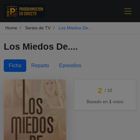
Home
Series de TV
Los Miedos De....
Los Miedos De....
Ficha
Reparto
Episodios
2
/ 10
Basado en
1
votos