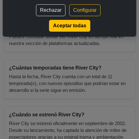
¿Dónde ver River City?
Rechazar
Configurar
La serie River City está disponible en plataformas de
streaming como Netflix, HBO Max, Amazon Prime Video,
Aceptar todas
Disney+, Movistar Plus+ y otras, dependiendo del país.
Puedes consultar dónde ver River City en tiempo real en
nuestra sección de plataformas actualizadas.
¿Cuántas temporadas tiene River City?
Hasta la fecha, River City cuenta con un total de 11
temporada(s), con nuevos episodios que podrían estar en
desarrollo si la serie sigue en emisión.
¿Cuándo se estrenó River City?
River City se estrenó oficialmente en septiembre de 2002.
Desde su lanzamiento, ha captado la atención de miles de
espectadores gracias a su original trama y ambientación