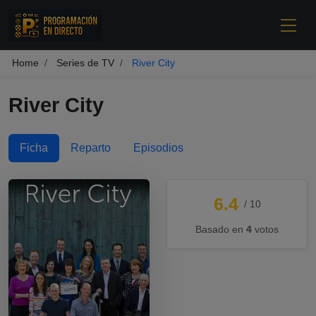
Home
Series de TV
River City
River City
Ficha
Reparto
Episodios
6.4
/ 10
Basado en
4
votos