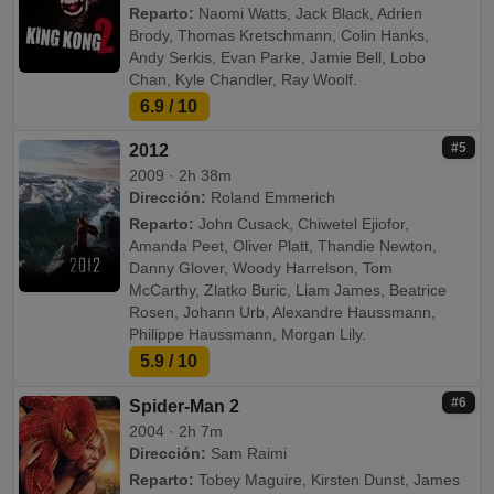
Reparto:
Naomi Watts, Jack Black, Adrien
Brody, Thomas Kretschmann, Colin Hanks,
Andy Serkis, Evan Parke, Jamie Bell, Lobo
Chan, Kyle Chandler, Ray Woolf.
6.9
/ 10
#5
2012
2009 · 2h 38m
Dirección:
Roland Emmerich
Reparto:
John Cusack, Chiwetel Ejiofor,
Amanda Peet, Oliver Platt, Thandie Newton,
Danny Glover, Woody Harrelson, Tom
McCarthy, Zlatko Buric, Liam James, Beatrice
Rosen, Johann Urb, Alexandre Haussmann,
Philippe Haussmann, Morgan Lily.
5.9
/ 10
#6
Spider-Man 2
2004 · 2h 7m
Dirección:
Sam Raimi
Reparto:
Tobey Maguire, Kirsten Dunst, James