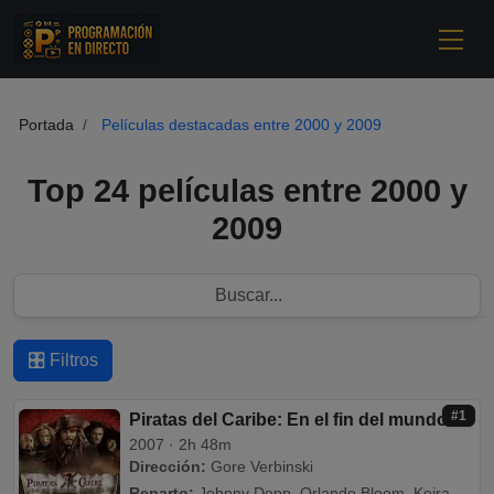
Portada
Películas destacadas entre 2000 y 2009
Top 24 películas entre 2000 y
2009
🎛️ Filtros
#1
Piratas del Caribe: En el fin del mundo
2007 · 2h 48m
Dirección:
Gore Verbinski
Reparto:
Johnny Depp, Orlando Bloom, Keira