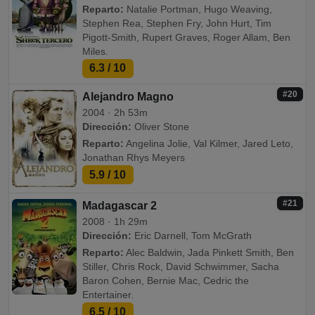
Reparto:
Natalie Portman, Hugo Weaving,
Stephen Rea, Stephen Fry, John Hurt, Tim
Pigott-Smith, Rupert Graves, Roger Allam, Ben
Miles.
6.3
/ 10
#20
Alejandro Magno
2004 · 2h 53m
Dirección:
Oliver Stone
Reparto:
Angelina Jolie, Val Kilmer, Jared Leto,
Jonathan Rhys Meyers
5.9
/ 10
#21
Madagascar 2
2008 · 1h 29m
Dirección:
Eric Darnell, Tom McGrath
Reparto:
Alec Baldwin, Jada Pinkett Smith, Ben
Stiller, Chris Rock, David Schwimmer, Sacha
Baron Cohen, Bernie Mac, Cedric the
Entertainer.
6.5
/ 10