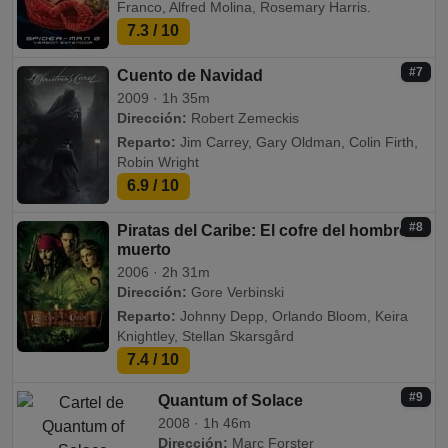
Franco, Alfred Molina, Rosemary Harris.
7.3
/ 10
#7
Cuento de Navidad
2009 · 1h 35m
Dirección:
Robert Zemeckis
Reparto:
Jim Carrey, Gary Oldman, Colin Firth,
Robin Wright
6.9
/ 10
#8
Piratas del Caribe: El cofre del hombre
muerto
2006 · 2h 31m
Dirección:
Gore Verbinski
Reparto:
Johnny Depp, Orlando Bloom, Keira
Knightley, Stellan Skarsgård
7.4
/ 10
#9
Quantum of Solace
2008 · 1h 46m
Dirección:
Marc Forster