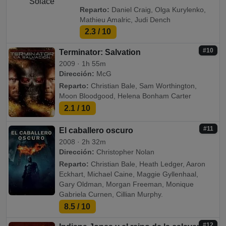
Reparto:
Daniel Craig, Olga Kurylenko,
Mathieu Amalric, Judi Dench
2.3
/ 10
#10
Terminator: Salvation
2009 · 1h 55m
Dirección:
McG
Reparto:
Christian Bale, Sam Worthington,
Moon Bloodgood, Helena Bonham Carter
2.1
/ 10
#11
El caballero oscuro
2008 · 2h 32m
Dirección:
Christopher Nolan
Reparto:
Christian Bale, Heath Ledger, Aaron
Eckhart, Michael Caine, Maggie Gyllenhaal,
Gary Oldman, Morgan Freeman, Monique
Gabriela Curnen, Cillian Murphy.
8.5
/ 10
#12