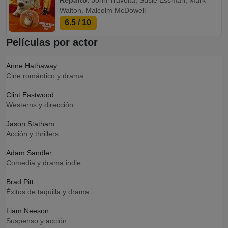
Reparto:
John Travolta, Susie Essman, Mark
Walton, Malcolm McDowell
6.5
/ 10
Películas por actor
Anne Hathaway
Cine romántico y drama
Clint Eastwood
Westerns y dirección
Jason Statham
Acción y thrillers
Adam Sandler
Comedia y drama indie
Brad Pitt
Éxitos de taquilla y drama
Liam Neeson
Suspenso y acción