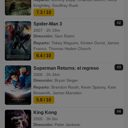
Knightley, Geoffrey Rush
7.3
/ 10
#2
Spider-Man 3
2007 · 2h 19m
Dirección:
Sam Raimi
Reparto:
Tobey Maguire, Kirsten Dunst, James
Franco, Thomas Haden Church.
6.4
/ 10
#3
Superman Returns: el regreso
2006 · 2h 34m
Dirección:
Bryan Singer
Reparto:
Brandon Routh, Kevin Spacey, Kate
Bosworth, James Marsden
5.8
/ 10
#4
King Kong
2005 · 3h 0m
Dirección:
Peter Jackson