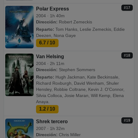
#17
Polar Express
2004 · 1h 40m
Dirección:
Robert Zemeckis
Reparto:
Tom Hanks, Leslie Zemeckis, Eddie
Deezen, Nona Gaye
6.7
/ 10
#18
Van Helsing
2004 · 2h 11m
Dirección:
Stephen Sommers
Reparto:
Hugh Jackman, Kate Beckinsale,
Richard Roxburgh, David Wenham, Shuler
Hensley, Robbie Coltrane, Kevin J. O'Connor,
Silvia Colloca, Josie Maran, Will Kemp, Elena
Anaya.
1.2
/ 10
#19
Shrek tercero
2007 · 1h 32m
Dirección:
Chris Miller