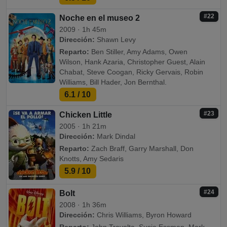
#22
Noche en el museo 2
2009 · 1h 45m
Dirección:
Shawn Levy
Reparto:
Ben Stiller, Amy Adams, Owen
Wilson, Hank Azaria, Christopher Guest, Alain
Chabat, Steve Coogan, Ricky Gervais, Robin
Williams, Bill Hader, Jon Bernthal.
6.1
/ 10
#23
Chicken Little
2005 · 1h 21m
Dirección:
Mark Dindal
Reparto:
Zach Braff, Garry Marshall, Don
Knotts, Amy Sedaris
5.9
/ 10
#24
Bolt
2008 · 1h 36m
Dirección:
Chris Williams, Byron Howard