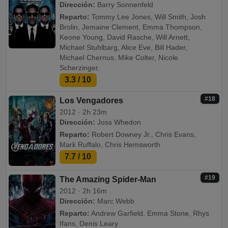
Dirección:
Barry Sonnenfeld
Reparto:
Tommy Lee Jones, Will Smith, Josh
Brolin, Jemaine Clement, Emma Thompson,
Keone Young, David Rasche, Will Arnett,
Michael Stuhlbarg, Alice Eve, Bill Hader,
Michael Chernus, Mike Colter, Nicole
Scherzinger.
3.3
/ 10
#18
Los Vengadores
2012 · 2h 23m
Dirección:
Joss Whedon
Reparto:
Robert Downey Jr., Chris Evans,
Mark Ruffalo, Chris Hemsworth
7.7
/ 10
#19
The Amazing Spider-Man
2012 · 2h 16m
Dirección:
Marc Webb
Reparto:
Andrew Garfield, Emma Stone, Rhys
Ifans, Denis Leary