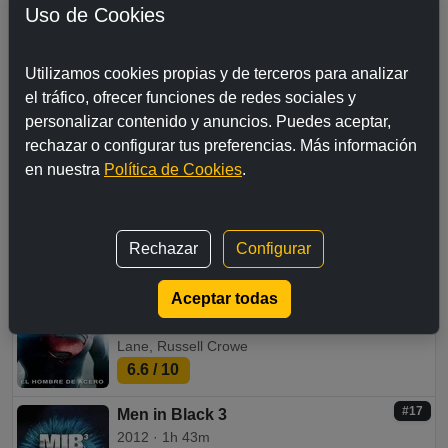
Bellucci, Naomie Harris, Dave Bautista, Andrew
Uso de Cookies
Scott.
2.8
/ 10
Utilizamos cookies propias y de terceros para analizar
#15
Piratas del Caribe: La venganza de
el tráfico, ofrecer funciones de redes sociales y
Salazar
personalizar contenido y anuncios. Puedes aceptar,
2017 · 2h 9m
rechazar o configurar tus preferencias. Más información
Dirección:
Joachim Rønning, Espen Sandberg
en nuestra
Política de Cookies
.
Reparto:
Johnny Depp, Javier Bardem,
Geoffrey Rush, Brenton Thwaites
6.7
/ 10
Rechazar
Configurar
#16
El hombre de acero
2013 · 2h 28m
Aceptar todas
Dirección:
Zack Snyder
Reparto:
Henry Cavill, Amy Adams, Diane
Lane, Russell Crowe
6.6
/ 10
#17
Men in Black 3
2012 · 1h 43m