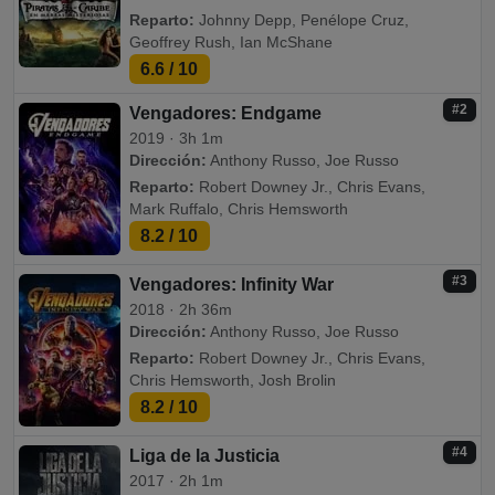
Reparto:
Johnny Depp, Penélope Cruz,
Geoffrey Rush, Ian McShane
6.6
/ 10
#2
Vengadores: Endgame
2019 · 3h 1m
Dirección:
Anthony Russo, Joe Russo
Reparto:
Robert Downey Jr., Chris Evans,
Mark Ruffalo, Chris Hemsworth
8.2
/ 10
#3
Vengadores: Infinity War
2018 · 2h 36m
Dirección:
Anthony Russo, Joe Russo
Reparto:
Robert Downey Jr., Chris Evans,
Chris Hemsworth, Josh Brolin
8.2
/ 10
#4
Liga de la Justicia
2017 · 2h 1m