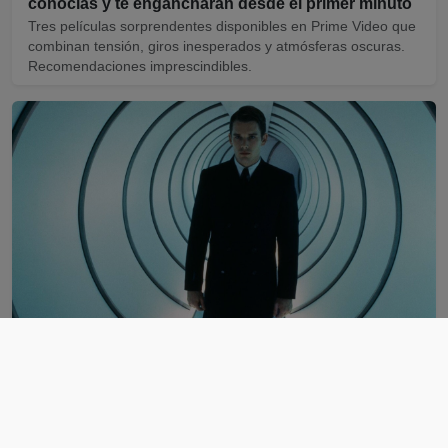
conocías y te engancharán desde el primer minuto
Tres películas sorprendentes disponibles en Prime Video que
combinan tensión, giros inesperados y atmósferas oscuras.
Recomendaciones imprescindibles.
La película de ciencia ficción que predijo el futuro
antes que Black Mirror
Una joya olvidada del cine que anticipó muchos temas de
Black Mirror. Tecnología, control social y una visión
aterradora de lo que venía.