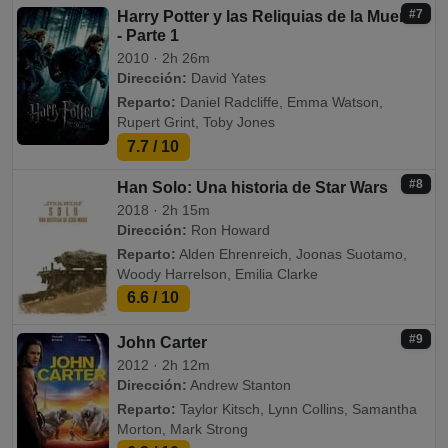
#7
Harry Potter y las Reliquias de la Muerte
- Parte 1
2010 · 2h 26m
Dirección:
David Yates
Reparto:
Daniel Radcliffe, Emma Watson,
Rupert Grint, Toby Jones
7.7
/ 10
#8
Han Solo: Una historia de Star Wars
2018 · 2h 15m
Dirección:
Ron Howard
Reparto:
Alden Ehrenreich, Joonas Suotamo,
Woody Harrelson, Emilia Clarke
6.6
/ 10
#9
John Carter
2012 · 2h 12m
Dirección:
Andrew Stanton
Reparto:
Taylor Kitsch, Lynn Collins, Samantha
Morton, Mark Strong