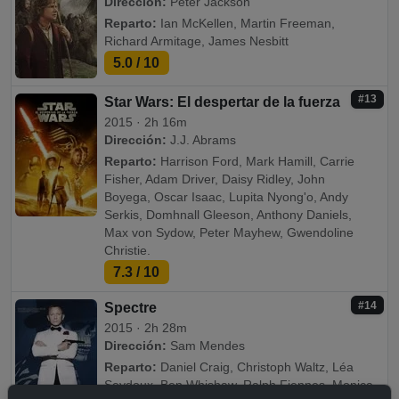
Dirección:
Peter Jackson
Reparto:
Ian McKellen, Martin Freeman,
Richard Armitage, James Nesbitt
5.0
/ 10
#13
Star Wars: El despertar de la fuerza
2015 · 2h 16m
Dirección:
J.J. Abrams
Reparto:
Harrison Ford, Mark Hamill, Carrie
Fisher, Adam Driver, Daisy Ridley, John
Boyega, Oscar Isaac, Lupita Nyong'o, Andy
Serkis, Domhnall Gleeson, Anthony Daniels,
Max von Sydow, Peter Mayhew, Gwendoline
Christie.
7.3
/ 10
#14
Spectre
2015 · 2h 28m
Dirección:
Sam Mendes
Reparto:
Daniel Craig, Christoph Waltz, Léa
Seydoux, Ben Whishaw, Ralph Fiennes, Monica