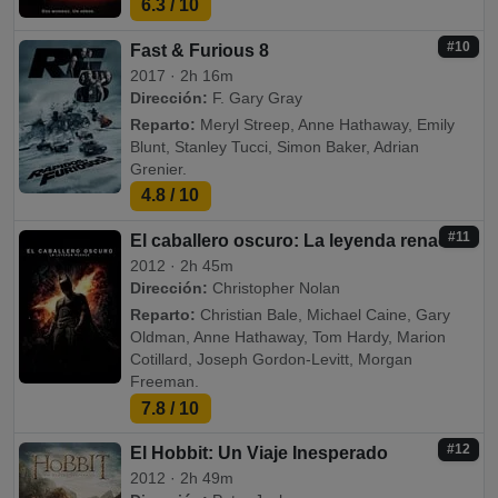
6.3
/ 10
#10
Fast & Furious 8
2017 · 2h 16m
Dirección:
F. Gary Gray
Reparto:
Meryl Streep, Anne Hathaway, Emily
Blunt, Stanley Tucci, Simon Baker, Adrian
Grenier.
4.8
/ 10
#11
El caballero oscuro: La leyenda renace
2012 · 2h 45m
Dirección:
Christopher Nolan
Reparto:
Christian Bale, Michael Caine, Gary
Oldman, Anne Hathaway, Tom Hardy, Marion
Cotillard, Joseph Gordon-Levitt, Morgan
Freeman.
7.8
/ 10
#12
El Hobbit: Un Viaje Inesperado
2012 · 2h 49m