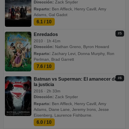
Dirección:
Zack Snyder
Reparto:
Ben Affleck, Henry Cavill, Amy
Adams, Gal Gadot
6.1
/ 10
#5
Enredados
2010 · 1h 41m
Dirección:
Nathan Greno, Byron Howard
Reparto:
Zachary Levi, Donna Murphy, Ron
Perlman, Brad Garrett
7.6
/ 10
#6
Batman vs Superman: El amanecer de
la justicia
2016 · 2h 33m
Dirección:
Zack Snyder
Reparto:
Ben Affleck, Henry Cavill, Amy
Adams, Diane Lane, Jeremy Irons, Jesse
Eisenberg, Laurence Fishburne.
6.0
/ 10