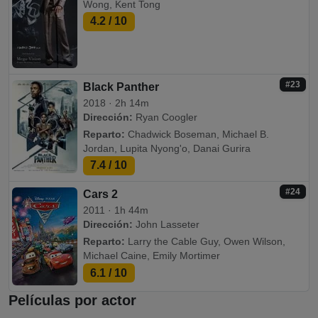
Wong, Kent Tong
4.2
/ 10
#23
Black Panther
2018 · 2h 14m
Dirección:
Ryan Coogler
Reparto:
Chadwick Boseman, Michael B.
Jordan, Lupita Nyong'o, Danai Gurira
7.4
/ 10
#24
Cars 2
2011 · 1h 44m
Dirección:
John Lasseter
Reparto:
Larry the Cable Guy, Owen Wilson,
Michael Caine, Emily Mortimer
6.1
/ 10
Películas por actor