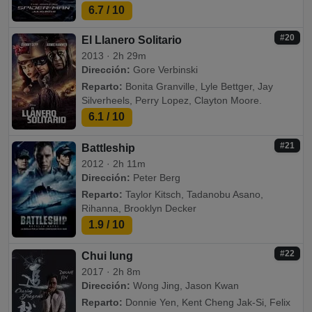
6.7
/ 10
#20
El Llanero Solitario
2013 · 2h 29m
Dirección:
Gore Verbinski
Reparto:
Bonita Granville, Lyle Bettger, Jay
Silverheels, Perry Lopez, Clayton Moore.
6.1
/ 10
#21
Battleship
2012 · 2h 11m
Dirección:
Peter Berg
Reparto:
Taylor Kitsch, Tadanobu Asano,
Rihanna, Brooklyn Decker
1.9
/ 10
#22
Chui lung
2017 · 2h 8m
Dirección:
Wong Jing, Jason Kwan
Reparto:
Donnie Yen, Kent Cheng Jak-Si, Felix